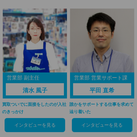
営業部 副主任
営業部 営業サポート課
清水 風子
平田 直希
買取ついでに面接をしたのが入社
誰かをサポートする仕事を求めて
のきっかけ
辿り着いた
インタビューを見る
インタビューを見る