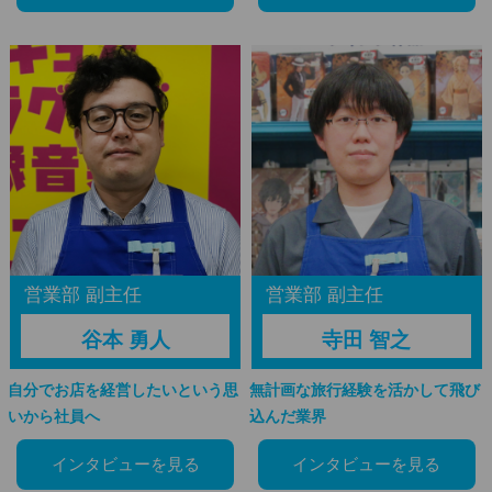
営業部 副主任
営業部 副主任
谷本 勇人
寺田 智之
自分でお店を経営したいという思
無計画な旅行経験を活かして飛び
いから社員へ
込んだ業界
インタビューを見る
インタビューを見る