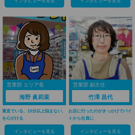
インタビューを見る
インタビューを見る
営業部 エリア長
営業部 副主任
海野 眞莉菜
竹澤 昌代
素直でいる、10分以上悩まない、
お店に行ったのがきっかけでバイ
を心がける
トから社員に
インタビューを見る
インタビューを見る