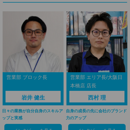
営業部 ブロック長
営業部 エリア長/大阪日
本橋店 店長
岩井 健生
西村 理
日々の業務が自分自身のスキルア
自身の成長の先に会社のブランド
ップと実感
力のアップ