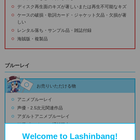
ディスク再生面のキズが著しいまたは再生不可能なキズ
ケースの破損・歌詞カード・ジャケット欠品・欠損が著
しい
レンタル落ち・サンプル品・雑誌付録
海賊版・複製品
ブルーレイ
お売りいただける物
アニメブルーレイ
声優・2.5次元関連作品
アダルトアニメブルーレイ
抽選プレゼントや通販限定
全巻購入特典
Welcome to Lashinbang!