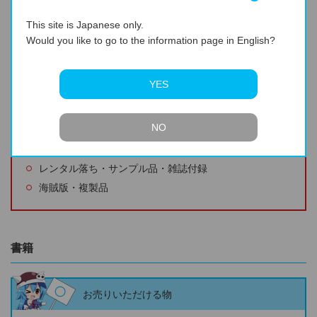
生産中止・廃盤で珍しいもの
This site is Japanese only.
Would you like to go to the information page in English?
お売りいただけない物
YES
ジャケットなどの汚れが著しい
ディスク再生面のキズが著しいまたは再生不可能なキズ
NO
ケースの破損・歌詞カード・ジャケット欠品・欠損が著
しい
レンタル落ち・サンプル品・雑誌付録
海賊版・複製品
書籍
お売りいただける物