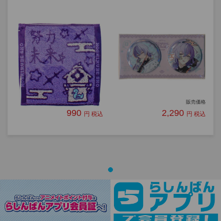
【未開封】にじさんじ
【未開封】にじさんじ
Dytica Happy Pack 2025
Dytica Happy Pack 2025
抱負入りハンカチ 星導ショ
ホログラム76mm缶バッジ
ウ
セット 星導ショウ
格
販売価格
販売価格
990
2,290
込
円 税込
円 税込