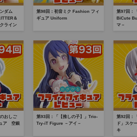
ガンダム
第98回：初音ミク Fashion フィ
第97回：
ITTER＆
ギュア Uniform
BiCute B
・クライン
マ－
うのおしご
第93回：「【推しの子】」Trio-
第92回：
ギュア 空銀
Try-iT Figure －アイ－
ド」スケー
キ