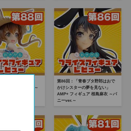
「アークナイツ」
第86回：「青春ブタ野郎はおで
l フィギュア アーミヤ～
かけシスターの夢を見ない」
AMP+ フィギュア 桜島麻衣 ～バ
ニーver.～