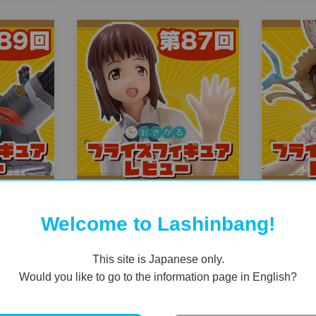
 ジ・アルテ
第87回：「WORKING’!!」 ハイ
第88回：
カアリー
グレードフィギュア 小鳥遊なず
Corefu
Welcome to Lashinbang!
ュア
な
水着ver.～
This site is Japanese only.
Would you like to go to the information page in English?