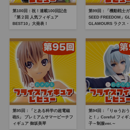
第100回：祝！連載100回記念
第99回：「機動戦士
「第２回 人気フィギュア
SEED FREEDOM」GL
BEST10」大発表！
GLAMOURS ラクス
第95回：「とある科学の超電磁
第94回：「りゅうお
砲S」 プレミアムサマービーチフ
と！」Coreful フィ
ィギュア 御坂美琴
子～制服ver.～