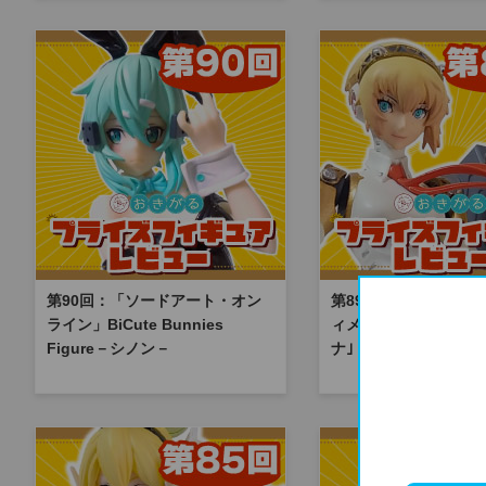
第90回：「ソードアート・オン
第89回：「ペルソナ4
ライン」BiCute Bunnies
ィメット イン マヨナ
Figure－シノン－
ナ｣ アイギス フィギ