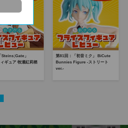
teins;Gate」
第81回：「初音ミク」 BiCute
l フィギュア 牧瀬紅莉栖
Bunnies Figure -ストリート
ver.-