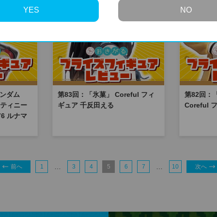
YES
NO
ガンダム
第83回：「氷菓」 Coreful フィ
第82回：「S
デスティニー
ギュア 千反田える
Corefu
6 ルナマ
…
…
前へ
1
3
4
5
6
7
10
次へ