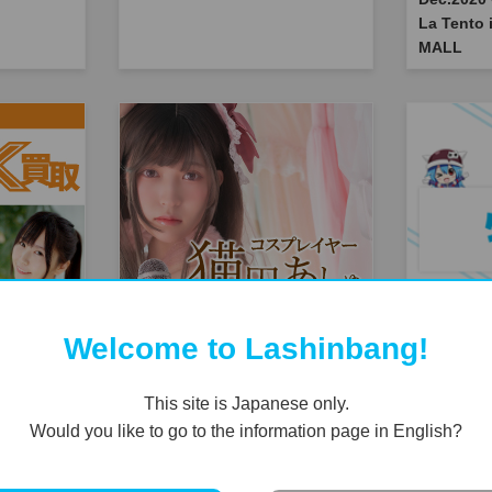
La Tento
MALL
Welcome to Lashinbang!
「なっとく
コスプレイヤー猫田あしゅ一日店
【札幌店
ィブパート
長オンライン
り方がわ
This site is Japanese only.
チャート
Would you like to go to the information page in English?