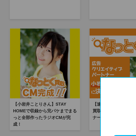
【小岩井ことりさん】STAY
【速報】小岩井ことり
HOMEで収録から完パケまでまる
買取」広告クリエイテ
っと全部作ったラジオCMが完
ナーに！
成！