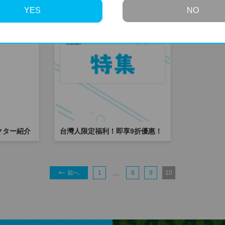
YES
NO
クター紹介
台灣人限定福利！即享9折優惠！
…
前へ
1
8
9
10