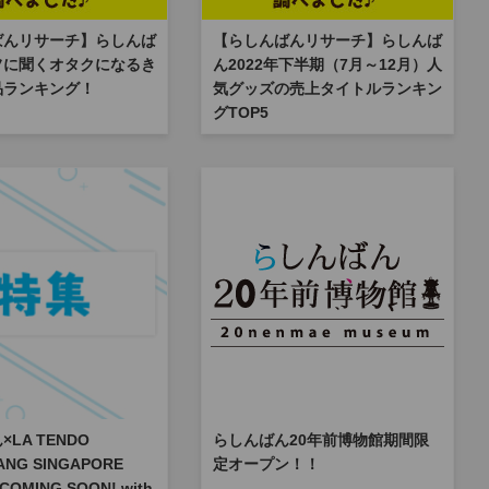
ばんリサーチ】らしんば
【らしんばんリサーチ】らしんば
フに聞くオタクになるき
ん2022年下半期（7月～12月）人
品ランキング！
気グッズの売上タイトルランキン
グTOP5
LA TENDO
らしんばん20年前博物館期間限
ANG SINGAPORE
定オープン！！
 COMING SOON! with