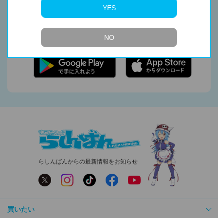
YES
Web会員証やポイント管理、お得なクーポンも使
える
らしんばんアプリ
NO
らしんばんからの最新情報をお知らせ
買いたい