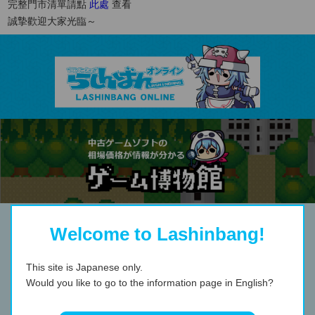
完整門市清單請點
此處
查看
誠摯歡迎大家光臨～
Welcome to Lashinbang!
This site is Japanese only.
Would you like to go to the information page in English?