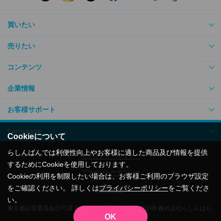
買いたい
売りたい
コンテンツ
企業情報
お客様サポート
Language
Cookieについて
らしんばんでは利便性向上やお客様に適した商品及び情報を提供
セキュリティポリシー
するためにCookieを使用しております。
プライバシーポリシー
Cookieの利用を制限したい場合は、お客様ご利用のブラウザ設定
をご確認ください。 詳しくは
プライバシーポリシー
をご覧くださ
利用規約
い。
東京都公安委員会許可済 古物商許可番号305500206246 株式会社らしんばん
OK