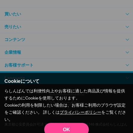
買いたい
売りたい
コンテンツ
企業情報
お客様サポート
Language
Cookieについて
らしんばんでは利便性向上やお客様に適した商品及び情報を提供
セキュリティポリシー
するためにCookieを使用しております。
プライバシーポリシー
Cookieの利用を制限したい場合は、お客様ご利用のブラウザ設定
をご確認ください。 詳しくは
プライバシーポリシー
をご覧くださ
利用規約
い。
東京都公安委員会許可済 古物商許可番号305500206246 株式会社らしんばん
OK