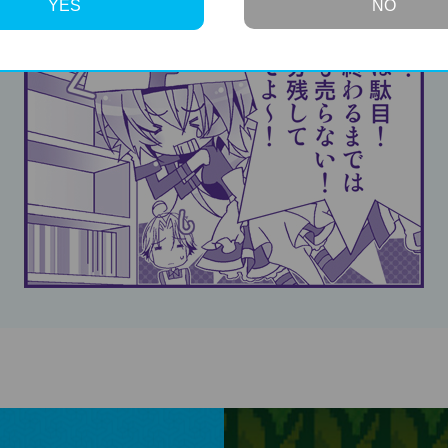
YES
NO