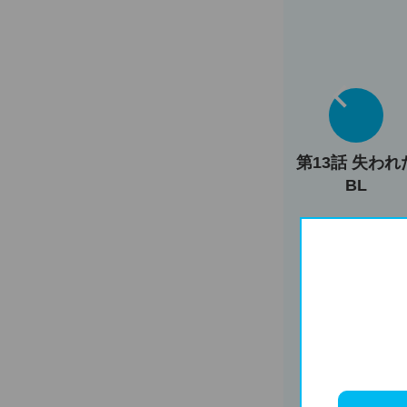
第13話 失われ
BL