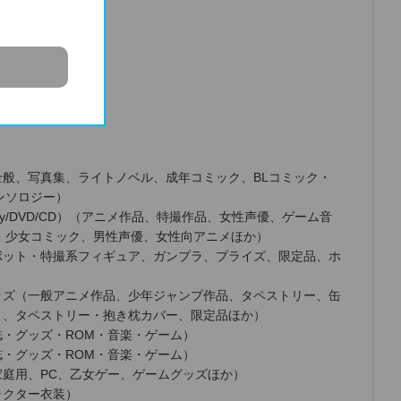
全般、写真集、ライトノベル、成年コミック、BLコミック・
ンソロジー）
ray/DVD/CD）（アニメ作品、特撮作品、女性声優、ゲーム音
L・少女コミック、男性声優、女性向アニメほか）
ボット・特撮系フィギュア、ガンプラ、プライズ、限定品、ホ
ッズ（一般アニメ作品、少年ジャンプ作品、タペストリー、缶
ト、タペストリー・抱き枕カバー、限定品ほか）
・グッズ・ROM・音楽・ゲーム）
・グッズ・ROM・音楽・ゲーム）
家庭用、PC、乙女ゲー、ゲームグッズほか）
ラクター衣装）