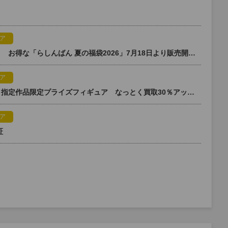
ア
【店舗対象】夏でもやります！ お得な「らしんばん 夏の福袋2026」7月18日より販売開始！
ア
【店舗対象】好評につき復活！指定作品限定プライズフィギュア なっとく買取30％アップキャンペーン実施！
ア
証