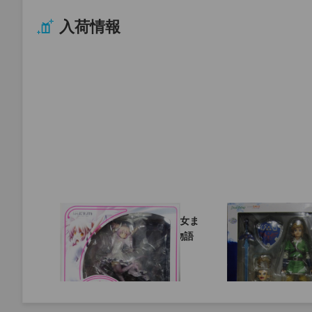
入荷情報
ALF -
フィギュア【劇場版 魔法少女ま
フィギュア「figma
どか☆マギカ[新編]叛逆の物語
の伝説 スカイウォ
アルティメットまどか 】
ンク」
【ANIPLEX+限定】