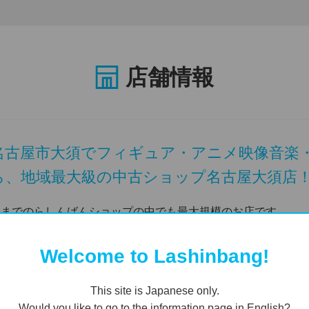
店舗情報
名古屋市大須でフィギュア・アニメ映像音楽
ら、地域最大級の中古ショップ名古屋大須店
今までのらしんばんショップの中でも最大規模のお店です。
ィギュア、アニメBlu-ray・DVD・CD、ゲーム、漫画、
えちゃう、萌えのコンビニ♪
Welcome to Lashinbang!
名古屋大須店では、中古買取や販売も行っています。
This site is Japanese only.
Would you like to go to the information page in English?