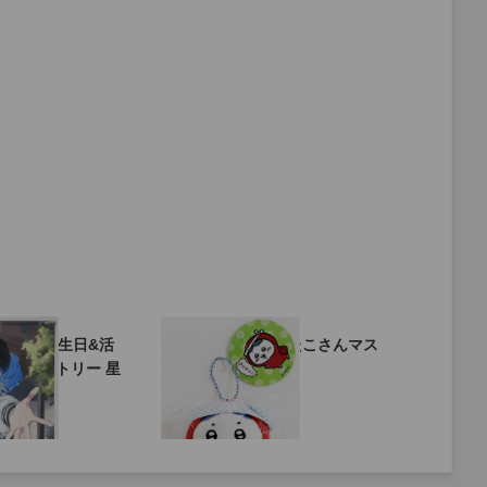
ライブ 誕生日&活
グッズ「ちいかわ たこさんマス
フィギュ
B2タペストリー 星
コット ハチワレ」
ブ 時崎狂