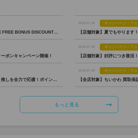
キャンペーン・フェ
2026.07.18
【免税店対象】免税会計ご利用で最大10％＋8％OFF！ TAX FREE BONUS DISCOUNT実施！
キャンペーン・フェ
2026.07.16
yクーポンキャンペーン開催！
キャンペーン・フェ
2026.07.16
【全店・オンライン対象】50人に1人全額ポイントバック！ 推しを全力で応援！ポイント解放祭開催！［らしんばんメンバーズ限定］
【全店対象】ちいかわ 買取保
もっと見る