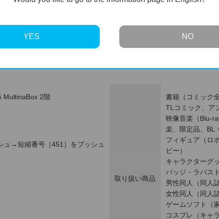
YES
NO
ultinaBox 2階
書籍（コミック
TLコミック、ア
映像音楽（Blu-
楽、限定品、B
フィギュア（ロ
シュ→短縮番号［451］をプッシュ
ビー）
キャラクターグ
バッジ・ラバス
取り扱い商品
男性同人（同人誌
女性同人（同人誌
ゲームソフト（
コスプレ（キャ