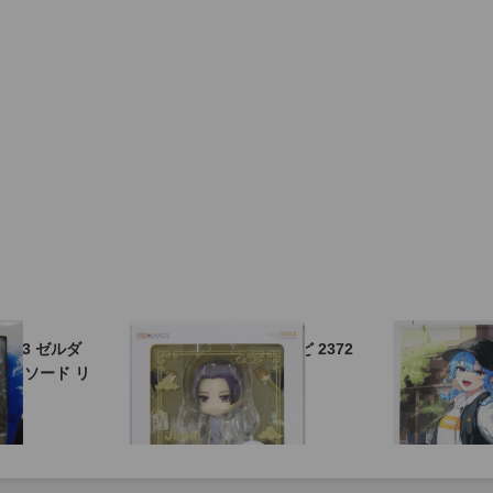
 153 ゼルダ
フィギュア「ねんどろいど 2372
グッズ「ホロ
ードソード リ
薬屋のひとりごと 壬氏」
動6周年記念 
街すいせい」