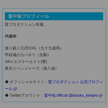
畠中祐プロフィール
賢プロダクション所属。
代表作
遊☆戯☆王ZEXAL（九十九遊馬）
甲鉄城のカバネリ（生駒）
SK∞ エスケーエイト(暦)
東京リベンジャーズ（柴八戒）
◆ オフィシャルサイト：
賢プロダクション 公式プロフィ
ール
◆ Twitterアカウント：
畠中祐 official @tasuku_kenpro