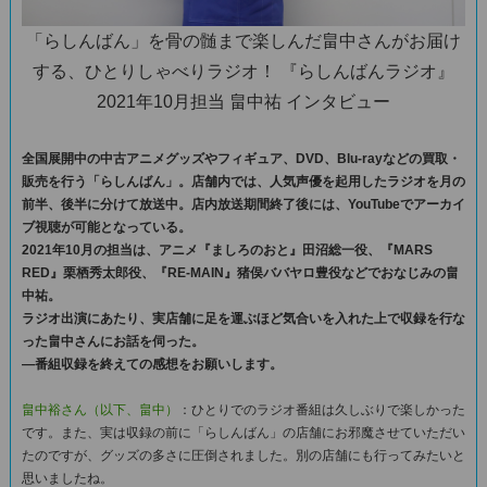
「らしんばん」を骨の髄まで楽しんだ畠中さんがお届け
する、ひとりしゃべりラジオ！ 『らしんばんラジオ』
2021年10月担当 畠中祐 インタビュー
全国展開中の中古アニメグッズやフィギュア、DVD、Blu-rayなどの買取・
販売を行う「らしんばん」。店舗内では、人気声優を起用したラジオを月の
前半、後半に分けて放送中。店内放送期間終了後には、YouTubeでアーカイ
ブ視聴が可能となっている。
2021年10月の担当は、アニメ『ましろのおと』田沼総一役、『MARS
RED』栗栖秀太郎役、『RE-MAIN』猪俣ババヤロ豊役などでおなじみの畠
中祐。
ラジオ出演にあたり、実店舗に足を運ぶほど気合いを入れた上で収録を行な
った畠中さんにお話を伺った。
―番組収録を終えての感想をお願いします。
畠中裕さん（以下、畠中）
：ひとりでのラジオ番組は久しぶりで楽しかった
です。また、実は収録の前に「らしんばん」の店舗にお邪魔させていただい
たのですが、グッズの多さに圧倒されました。別の店舗にも行ってみたいと
思いましたね。