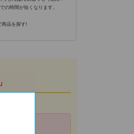
での時間が短くなります。
で商品を探す!
」
一切不要！