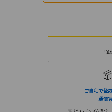
「通

ご自宅で登
通信
売りたいグッズを登録し