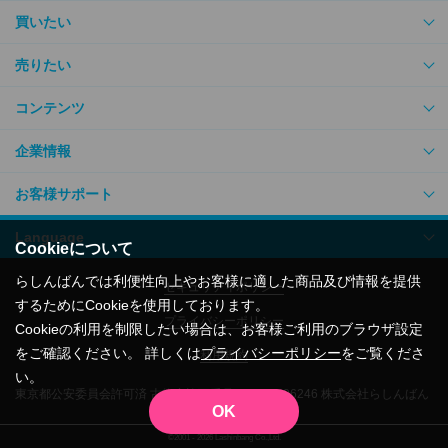
買いたい
売りたい
コンテンツ
企業情報
お客様サポート
Language
Cookieについて
らしんばんでは利便性向上やお客様に適した商品及び情報を提供
セキュリティポリシー
するためにCookieを使用しております。
プライバシーポリシー
Cookieの利用を制限したい場合は、お客様ご利用のブラウザ設定
をご確認ください。 詳しくは
プライバシーポリシー
をご覧くださ
利用規約
い。
東京都公安委員会許可済 古物商許可番号305500206246 株式会社らしんばん
OK
©2001 - 2026 Lashinbang Co.,Ltd.