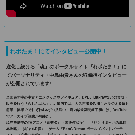
れポたま！にてインタビュー公開中！
進化し続ける「魂」のポータルサイト『れポたま！』に
てパーソナリティ・中島由貴さんの収録後インタビュー
が公開されています!
全国展開中の中古アニメグッズやフィギュア、DVD、Blu-rayなどの買取・
販売を行う「らしんばん」。店舗内では、人気声優を起用したラジオを毎月
前半、後半でそれぞれ4本ずつ放送中。店内放送期間終了後には、YouTube
でアーカイブ視聴が可能だ。
現在放送中のTVアニメ『多数欠』（国後依恋役）、『ひとりぼっちの異世
界攻略』（ギャルD役）、ゲーム『BanG Dream!ガールズバンドパーテ