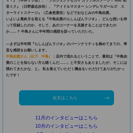
ィ！』（今井リサ役）、『プロジェクトセカイ カラフルステージ！ feat. 初
音ミク』（日野森志歩役）、『アイドルマスター シンデレラガールズ ス
ターライトステージ』（乙倉悠貴役）などでおなじみの中島由貴。
いよいよ最終月を迎える『中島由貴のらしんばんラジオ』、どんな想いを持
って収録したのか、そして、あのコーナーを克服することはできたの
か……？ 中島さんに半年間の感想を語っていただいた。
―まずは半年間『らしんばんラジオ』のパーソナリティを務めてきての、率
直な感想をお願いします。
中島由貴さん（以下、中島）
：店内で流れるということで、最初は「中島由
貴のことを知らない方も聴くんだ……」と不安さもありましたが、そこには
慣れてきたかな、と。 私を覚えていただく機会をいただけてありがたかっ
たです！
全文はこちら
11月のインタビューはこちら
10月のインタビューはこちら