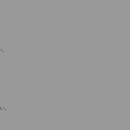
い。
い。