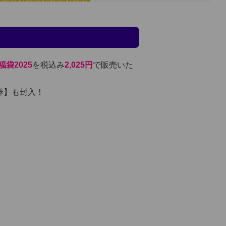
！
袋2025
を税込み
2,025円
で販売いた
券】も封入！