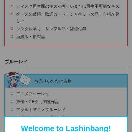
ディスク再生面のキズが著しいまたは再生不可能なキズ
ケースの破損・歌詞カード・ジャケット欠品・欠損が著
しい
レンタル落ち・サンプル品・雑誌付録
海賊版・複製品
ブルーレイ
お売りいただける物
アニメブルーレイ
声優・2.5次元関連作品
アダルトアニメブルーレイ
抽選プレゼントや通販限定
全巻購入特典
Welcome to Lashinbang!