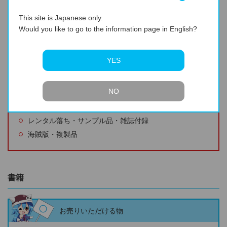
生産中止・廃盤で珍しいもの
This site is Japanese only.
Would you like to go to the information page in English?
お売りいただけない物
YES
ジャケットなどの汚れが著しい
ディスク再生面のキズが著しいまたは再生不可能なキズ
NO
ケースの破損・歌詞カード・ジャケット欠品・欠損が著
しい
レンタル落ち・サンプル品・雑誌付録
海賊版・複製品
書籍
お売りいただける物