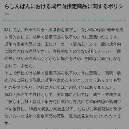
らしんばんにおける成年向指定商品に関するポリシ
ー
弊社では、昨今の法令・各条例を遵守し、青少年の保護･健全育成
を目的として、成年向指定商品を以下のように定義いたします。
成年向指定商品とは、主にメーカー（販売主）より一般の成年向
に販売される商品ですが、直接的なものでない限りメーカー（販
売主）側からの表記などがない場合を含め、明確な定義付けがな
されていません。
そこで弊社では成年向指定商品を以下のように定義し、買取・販
売方法に関して取扱い基準を定めるものとします（あくまでも弊
社の基準であり、他社においてはこの限りではありません）。
買取・販売での方針として、実店舗においては、成年・未成年者
に限らず、対面買取・販売時に適切な方法にて年齢確認の義務付
けを施行し、18歳未満及び高校生以下、ならびに年齢確認が出来
ない方への成年向指定商品の買取・販売は見合わせていただきま
す。