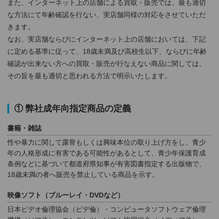
また、インターネット上の店舗による買取・販売では、最も適切
な方法にて年齢確認を行ない、実店舗同様の対応をさせていただ
きます。
なお、実店舗ならびにインターネット上の店舗においては、下記
に定める基準に従って、18歳未満及び高校生以下、ならびに年齢
確認が出来ない方への買取・販売が行なえない商品に関しては、
その旨を最も適切と思われる方法で明示いたします。
① 弊社成年向指定商品の定義
書籍・雑誌
性や暴力に関して露骨もしくは興味本位の取り上げ方をし、青少
年の人格形成に有害である可能性があるとして、青少年保護育成
条例などに基づいて都道府県知事が有害図書指定する出版物で、
18歳未満の者へ販売を禁止している商品を示す。
映像ソフト（ブルーレイ・DVDなど）
日本ビデオ倫理協会（ビデ倫）・コンピュータソフトウェア倫理