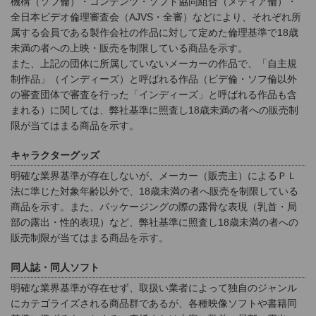
機構（ソフ倫）・コンテンツ・ソフト協同組合（メディア倫）・
全日本ビデオ倫理審査会（AJVS・全審）などにより、それぞれ所
属する会員である製作会社の作品に対して定めた倫理基準で18歳
未満の者への上映・販売を制限している商品を示す。
また、上記の団体に所属していないメーカーの作品で、「自主規
制作品」（インディーズ）と呼ばれる作品（ビデ倫・ソフ倫以外
の審査団体で審査を行った「インディーズ」と呼ばれる作品も含
まれる）に関しては、弊社基準に照査し18歳未満の者への販売制
限が当てはまる商品を示す。
キャラクターグッズ
明確な業界基準が存在しないが、メーカー（販売主）によるＰＬ
法に準じた対象年齢以外で、18歳未満の者へ販売を制限している
商品を示す。また、パッケージングの際の露骨な表現（乳首・局
部の露出・性的表現）など、弊社基準に照査し18歳未満の者への
販売制限が当てはまる商品を示す。
同人誌・同人ソフト
明確な業界基準が存在せず、取扱い業者によって独自のジャンル
にカテゴライズされる商品群であるが、各種映像ソフトや書籍同