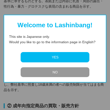
基準に準ずるものとする。表紙または内容に乳首・局部の露出・
性行為・暴力・グロテスクな表現の含まれる商品を示す。
PCゲームソフト
Welcome to Lashinbang!
コンピュータソフトウェア倫理機構（ソフ倫）・コンテンツ・ソ
フト協同組合（メディア倫）の審査により、「一般作品」という
カテゴリに分類されるソフト以外で、性的・あるいは暴力・犯罪
This site is Japanese only.
など青少年の保護・健全育成にふさわしくない描写を含み、年齢
Would you like to go to the information page in English?
制限（18歳以上・15才以上・R指定）により、18歳未満の者への
販売が業界基準で制限されている商品を示す。
YES
家庭用ゲームソフト
家庭用ゲーム機（新作タイトルが発売されている現行機種）向と
NO
して発売された商品群のうち、コンピュータエンターテインメン
トレーティング機構（CERO）の審査によるレーティングを遵守
し、弊社基準に照査し18歳未満の者への販売制限が当てはまる商
品を示す。
② 成年向指定商品の買取・販売方針