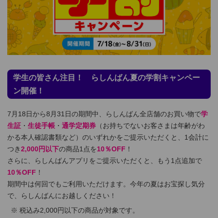
学生の皆さん注目！ らしんばん夏の学割キャンペー
ン開催！
7月18日から8月31日の期間中、らしんばん全店舗のお買い物で
学
生証
・
生徒手帳
・
通学定期券
（お持ちでないお客さまは年齢がわ
かる本人確認書類など）のいずれかをご提示いただくと、1会計に
つき
2,000円以下
の商品1点を
10％OFF
！
さらに、らしんばんアプリをご提示いただくと、もう1点追加で
10％OFF
！
期間中は何回でもご利用いただけます。今年の夏はお宝探し気分
で、らしんばんにお越しください！
税込み2,000円以下の商品が対象です。